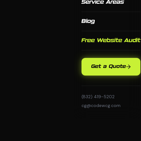
Service Areas
Blog
Free Website Audit
Get a Quote
(832) 419-5202
cg@codewcg.com