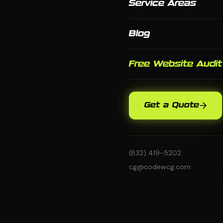
Service Areas
Blog
Free Website Audit
Get a Quote
(832) 419-5202
cg@codewcg.com