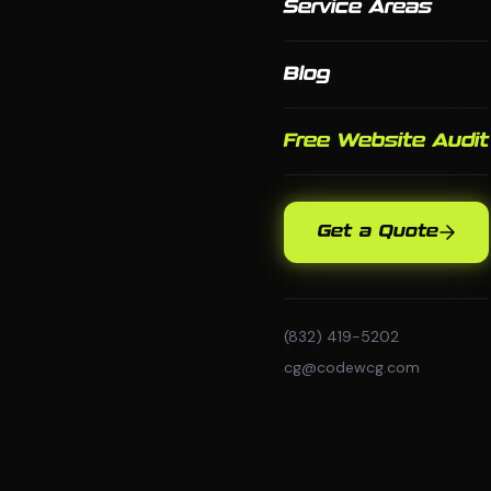
Service Areas
Blog
Free Website Audit
Get a Quote
(832) 419-5202
cg@codewcg.com