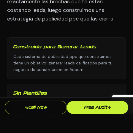
exactamente las brechas que te estan
costando leads, luego construimos una
estrategia de publicidad ppc que las cierra.
Construido para Generar Leads
Cada sistema de publicidad ppc que construimos
tiene un objetivo: generar leads calificados para tu
negocio de construccion en Auburn.
Sin Plantillas
Diseno personalizado y estrategia personalizada,
Call Now
Free Audit
nunca copiados de una biblioteca de plantillas o el
manual de otra industria.