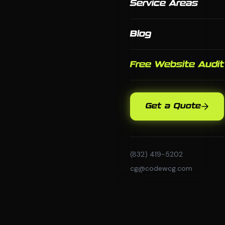
Service Areas
Blog
Free Website Audit
Get a Quote
(832) 419-5202
cg@codewcg.com