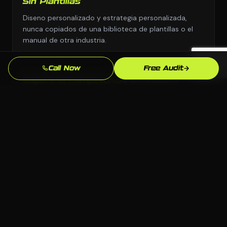
Sin Plantillas
Diseno personalizado y estrategia personalizada,
nunca copiados de una biblioteca de plantillas o el
manual de otra industria.
Call Now
Free Audit
Supera la Competencia en Auburn
Analizamos exactamente quien aparece sobre ti para
"contratista del gobierno [city]" en Auburn y
construimos para superarlos.
Propiedad Total
Todo el codigo, contenido y cuentas te pertenecen.
Sin sistemas propietarios que te dejen dependiente
de una agencia para siempre.