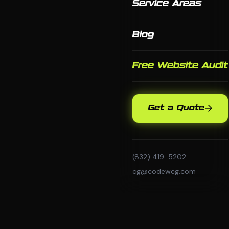
Service Areas
Blog
Free Website Audit
Get a Quote
(832) 419-5202
cg@codewcg.com