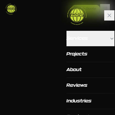
Get a Quote
Services
Projects
About
Reviews
Industries