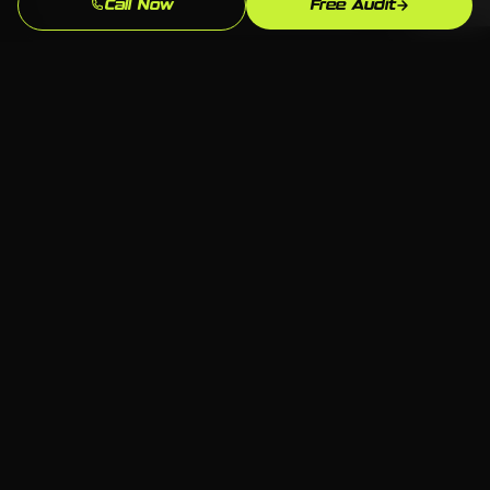
Tu eres dueno de todo lo que construimos.
Call Now
Free Audit
Conocimiento del Mercado de Auburn
Conocemos el mercado de Auburn, AL y tu
competencia local. Nuestras estrategias estan
fundamentadas en lo que realmente funciona aqui.
Resultados Medibles
Leads, llamadas, formularios enviados: rastreamos lo
que importa y refinamos continuamente para que tu
inversion siga mejorando.