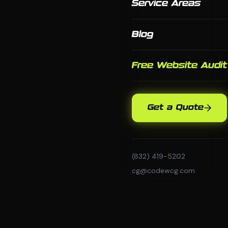
Service Areas
Blog
Free Website Audit
Get a Quote
(832) 419-5202
cg@codewcg.com