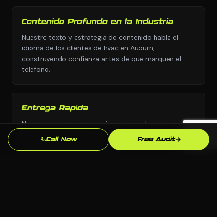
Contenido Profundo en la Industria
Nuestro texto y estrategia de contenido habla el
idioma de los clientes de hvac en Auburn,
construyendo confianza antes de que marquen el
telefono.
Entrega Rapida
Nos movemos con urgencia porque sabemos que
cada semana sin email marketing profesional son
Call Now
Free Audit
leads yendo a competidores.
Enfoque en SEO Local
Optimizamos especificamente para busquedas en
Auburn y Alabama para que aparezcas cuando los