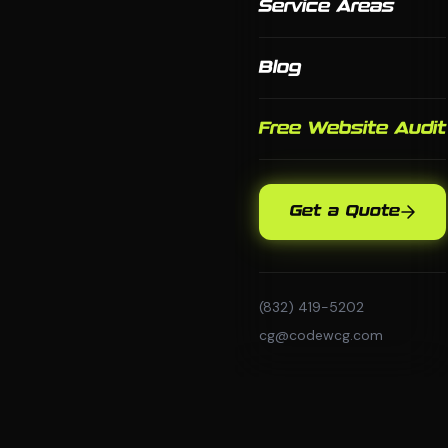
Service Areas
Blog
Free Website Audit
Get a Quote
(832) 419-5202
cg@codewcg.com