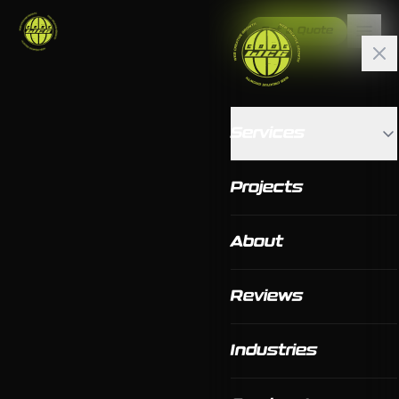
Get a Quote
Services
Projects
About
Reviews
Industries