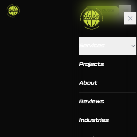
Get a Quote
Services
Projects
About
Reviews
Industries