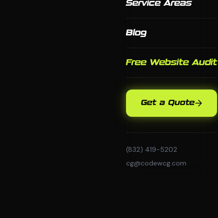
Service Areas
Blog
Free Website Audit
Get a Quote
(832) 419-5202
cg@codewcg.com