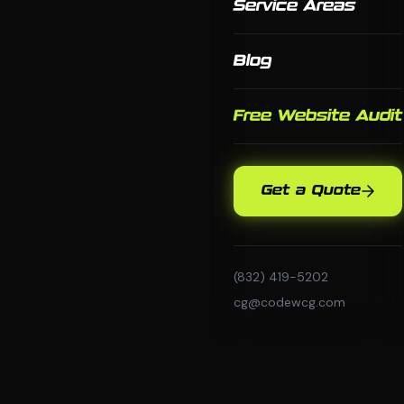
Service Areas
Blog
Free Website Audit
Get a Quote
(832) 419-5202
cg@codewcg.com