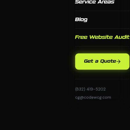
Service Areas
Blog
Free Website Audit
Get a Quote
(832) 419-5202
cg@codewcg.com