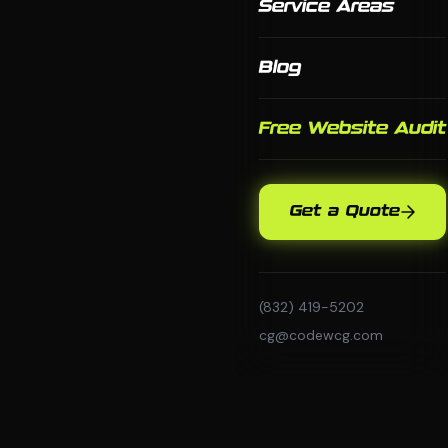
Service Areas
Blog
Free Website Audit
Get a Quote
(832) 419-5202
cg@codewcg.com