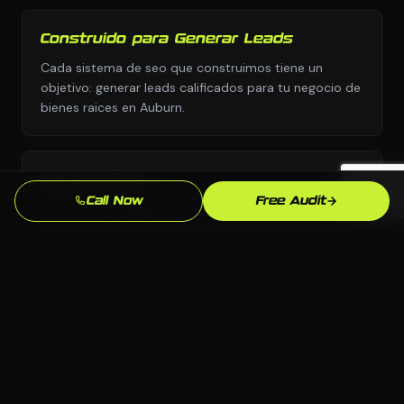
Construido para Generar Leads
Cada sistema de seo que construimos tiene un
objetivo: generar leads calificados para tu negocio de
bienes raices en Auburn.
Sin Plantillas
Call Now
Free Audit
Diseno personalizado y estrategia personalizada,
nunca copiados de una biblioteca de plantillas o el
manual de otra industria.
Supera la Competencia en Auburn
Analizamos exactamente quien aparece sobre ti para
"agente de bienes raices [city]" en Auburn y
construimos para superarlos.