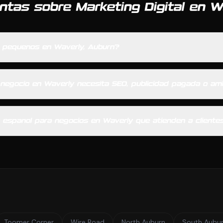
ntas sobre Marketing Digital en W
s pequenos en Waverly, Auburn?
 negocio en Waverly necesita SEO, publicidad pagada o a
n espanol para negocios en Waverly que atienden a cliente
Toomer Corner
Wire Road
North Auburn
South Aubu