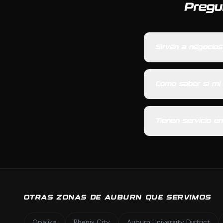
Pregu
Sirven a negocio
Como saber si mi
Tienen servicio e
OTRAS ZONAS DE AUBURN QUE SERVIMOS
Opelika
Phenix City
Auburn University District