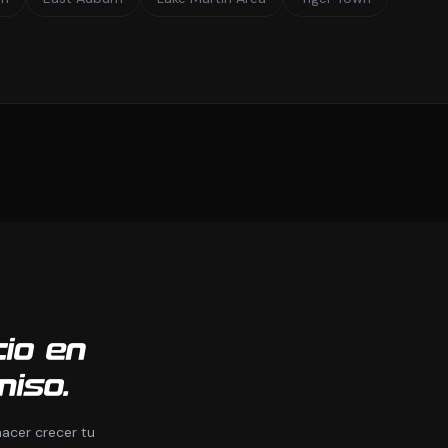
cio en
iso.
acer crecer tu