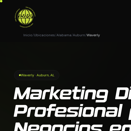
Inicio
/
Ubicaciones
/
Alabama
/
Auburn
/
Waverly
Waverly · Auburn, AL
Marketing Di
Profesional
Negocios en