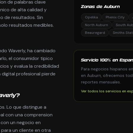
ion de palabras clave
Zonas de Auburn
nico de alta calidad y
o de resultados. Sin
Opelika
Phenix City
solo resultados medibles.
North Auburn
South Au
Beauregard
Smiths Stat
ndo Waverly, ha cambiado
rlo, el consumidor tipico
Servicio 100% en Espan
ios y evalua la credibilidad
Para negocios hispanos en
 digital profesional pierde
en Auburn, ofrecemos todo 
reportes mensuales.
Ver todos los servicios en es
averly?
s. Lo que distingue a
eal con una comprension
 con un negocio en
para un cliente en otra