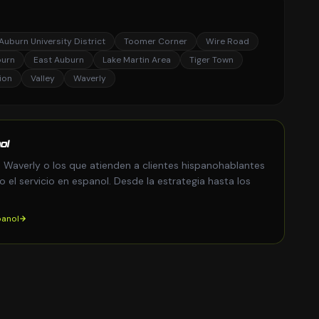
Auburn University District
Toomer Corner
Wire Road
burn
East Auburn
Lake Martin Area
Tiger Town
ion
Valley
Waverly
ol
 Waverly o los que atienden a clientes hispanohablantes
el servicio en espanol. Desde la estrategia hasta los
panol