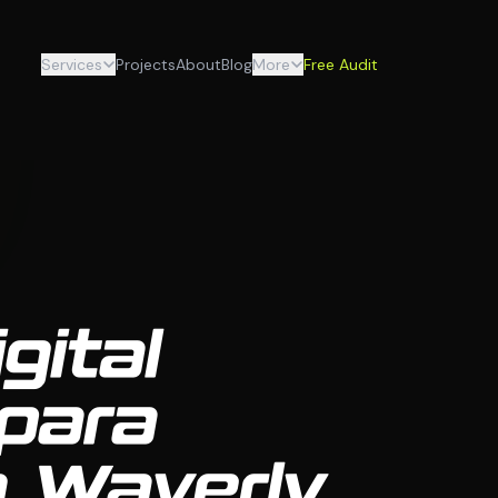
Services
Projects
About
Blog
More
Free Audit
gital
 para
 Waverly,