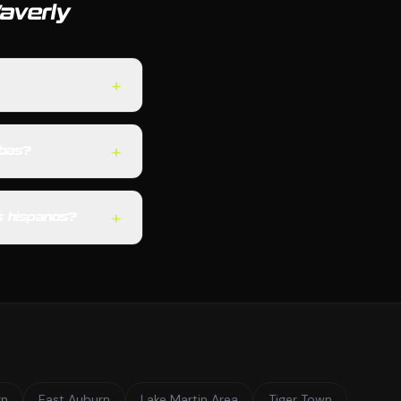
averly
+
+
mbas?
+
s hispanos?
rn
East Auburn
Lake Martin Area
Tiger Town