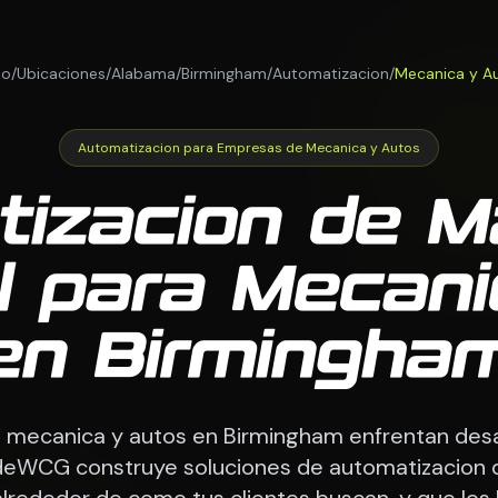
io
/
Ubicaciones
/
Alabama
/
Birmingham
/
Automatizacion
/
Mecanica y A
Automatizacion para Empresas de Mecanica y Autos
izacion de M
l para Mecan
en Birmingha
 mecanica y autos en Birmingham enfrentan desa
odeWCG construye soluciones de automatizacion 
lrededor de como tus clientes buscan, y que los 