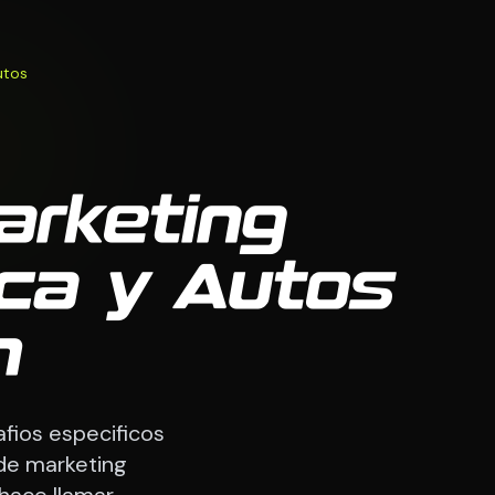
utos
arketing
ica y Autos
m
fios especificos
de marketing
hace llamar.