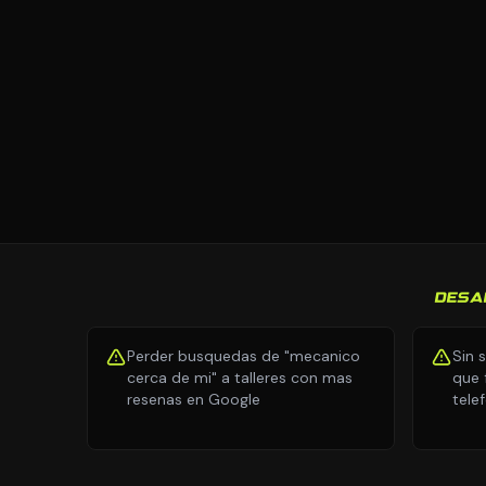
DESA
Perder busquedas de "mecanico
Sin 
cerca de mi" a talleres con mas
que 
resenas en Google
tele