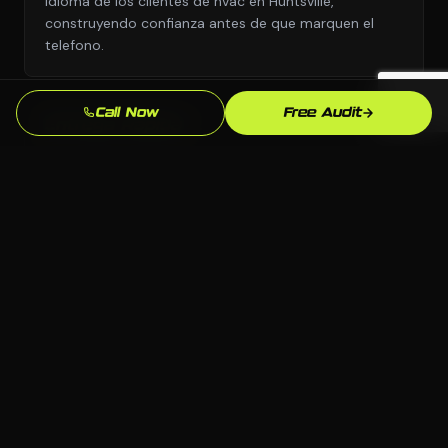
idioma de los clientes de hvac en Huntsville,
construyendo confianza antes de que marquen el
telefono.
Call Now
Free Audit
Entrega Rapida
Nos movemos con urgencia porque sabemos que
cada semana sin automatizacion de marketing
profesional son leads yendo a competidores.
Enfoque en SEO Local
Optimizamos especificamente para busquedas en
Huntsville y Alabama para que aparezcas cuando los
clientes locales de hvac esten listos para comprar.
Soporte Continuo