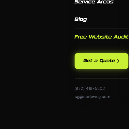
Service Areas
Blog
Free Website Audit
Get a Quote
(832) 419-5202
cg@codewcg.com