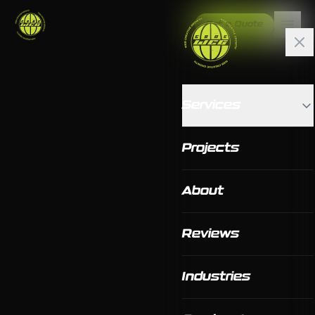
Get a Quote
Services
Projects
About
Reviews
Industries