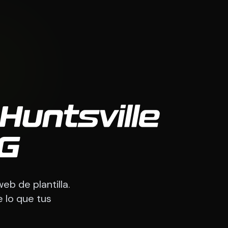
untsville
CG
eb de plantilla.
 lo que tus