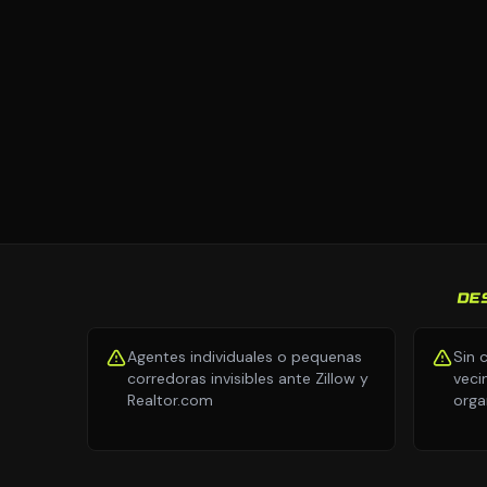
DE
Agentes individuales o pequenas
Sin 
corredoras invisibles ante Zillow y
veci
Realtor.com
orga