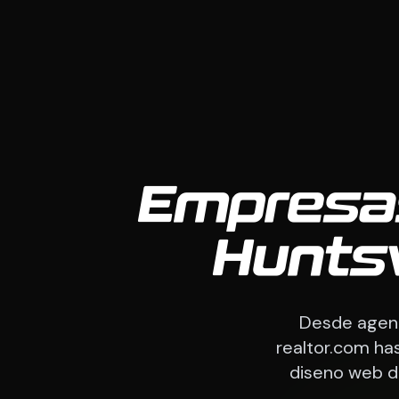
Empresa
Huntsv
Desde agente
realtor.com has
diseno web d