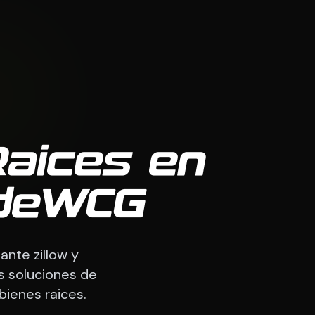
aices en
CodeWCG
ante zillow y
as soluciones de
ienes raices.