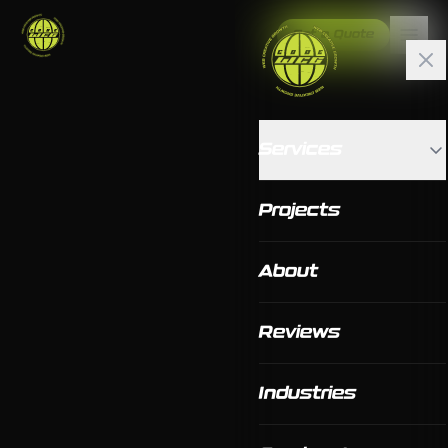
Get a Quote
Services
Projects
About
Reviews
Industries