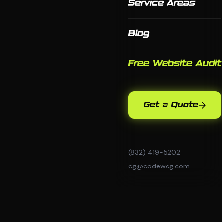
Service Areas
Blog
Free Website Audit
Get a Quote
(832) 419-5202
cg@codewcg.com