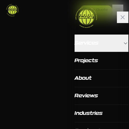
Get a Quote
Services
Projects
About
Reviews
Industries