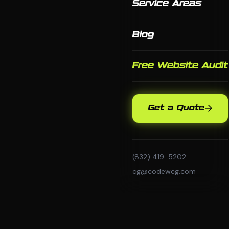
Service Areas
Blog
Free Website Audit
Get a Quote
(832) 419-5202
cg@codewcg.com