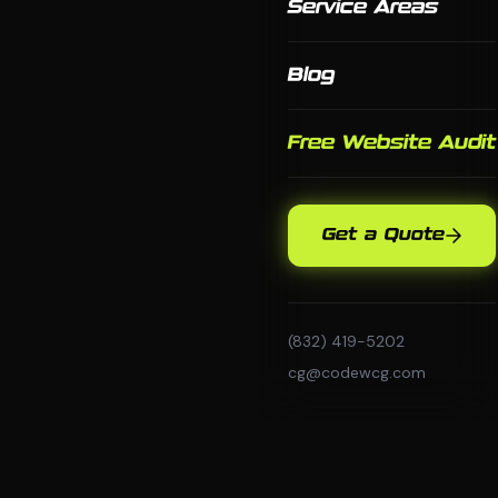
Service Areas
Blog
Free Website Audit
Get a Quote
(832) 419-5202
cg@codewcg.com