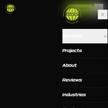
Get a Quote
Services
Projects
About
Reviews
Industries