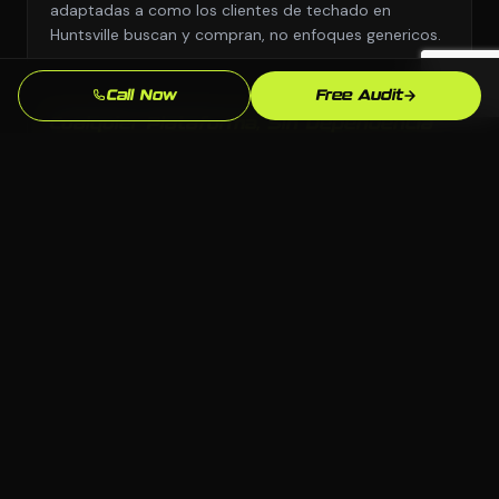
adaptadas a como los clientes de techado en
Huntsville buscan y compran, no enfoques genericos.
Call Now
Free Audit
Cualquier Plataforma, Sin Dependencia
Elegimos la plataforma correcta para tu negocio:
WordPress, Webflow, Shopify, codigo personalizado.
Tu eres dueno de todo lo que construimos.
Conocimiento del Mercado de Huntsville
Conocemos el mercado de Huntsville, AL y tu
competencia local. Nuestras estrategias estan
fundamentadas en lo que realmente funciona aqui.
Resultados Medibles