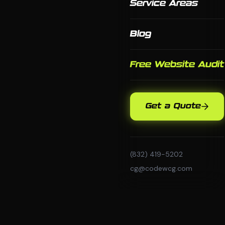
Service Areas
Blog
Free Website Audit
Get a Quote
(832) 419-5202
cg@codewcg.com