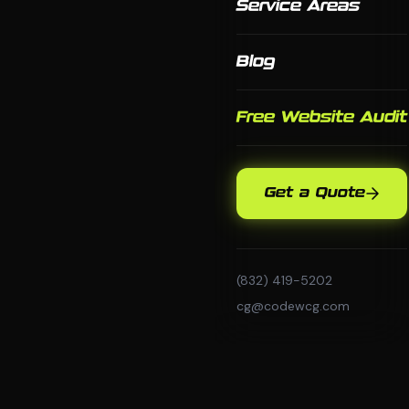
Service Areas
Blog
Free Website Audit
Get a Quote
(832) 419-5202
cg@codewcg.com