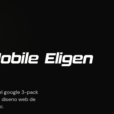
bile Eligen
el google 3-pack
e diseno web de
c.