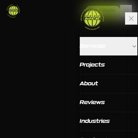
Get a Quote
Services
Projects
About
Reviews
Industries