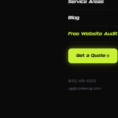
Service Areas
Blog
Free Website Audit
Get a Quote
(832) 419-5202
cg@codewcg.com