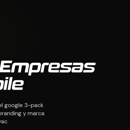
 Empresas
ile
el google 3-pack
 branding y marca
ac.