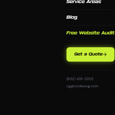
Service Areas
Blog
Free Website Audit
Get a Quote
(832) 419-5202
cg@codewcg.com