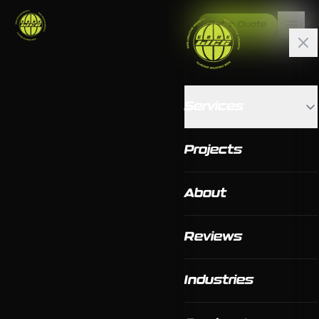
Get a Quote
Services
Projects
About
Reviews
Industries