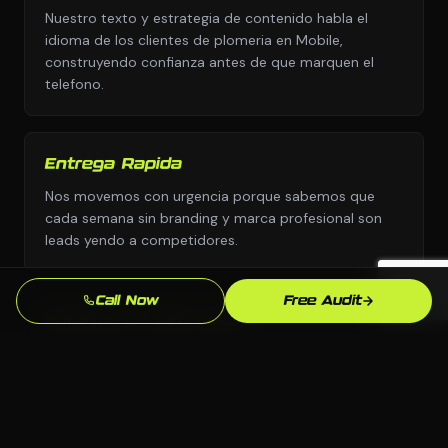
Nuestro texto y estrategia de contenido habla el
idioma de los clientes de plomeria en Mobile,
construyendo confianza antes de que marquen el
telefono.
Entrega Rapida
Nos movemos con urgencia porque sabemos que
cada semana sin branding y marca profesional son
leads yendo a competidores.
Call Now
Free Audit
Enfoque en SEO Local
Optimizamos especificamente para busquedas en
Mobile y Alabama para que aparezcas cuando los
clientes locales de plomeria esten listos para
comprar.