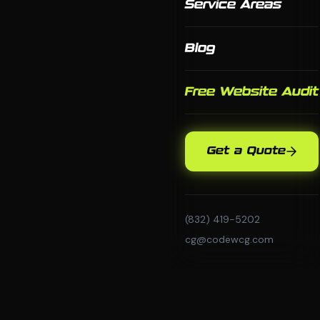
Service Areas
Blog
Free Website Audit
Get a Quote
(832) 419-5202
cg@codewcg.com