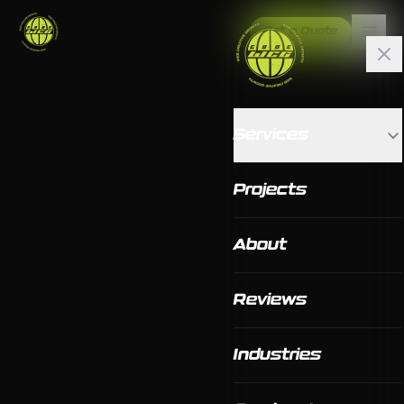
Get a Quote
Services
Projects
About
Reviews
Industries