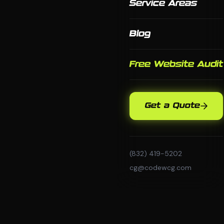
Service Areas
Blog
Free Website Audit
Get a Quote
(832) 419-5202
cg@codewcg.com