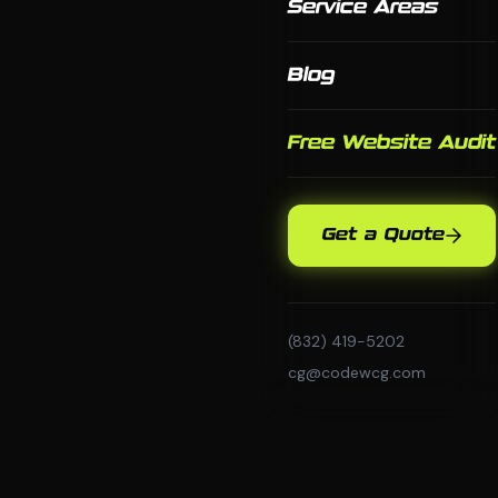
Service Areas
Blog
Free Website Audit
Get a Quote
(832) 419-5202
cg@codewcg.com