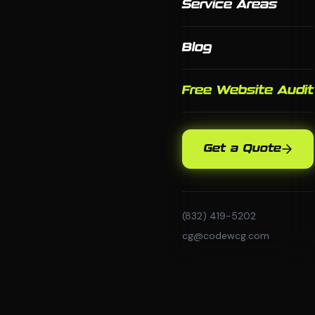
Service Areas
Blog
Free Website Audit
Get a Quote
(832) 419-5202
cg@codewcg.com