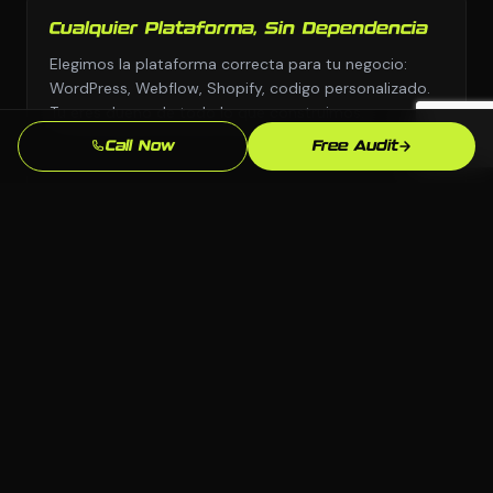
Cualquier Plataforma, Sin Dependencia
Elegimos la plataforma correcta para tu negocio:
WordPress, Webflow, Shopify, codigo personalizado.
Tu eres dueno de todo lo que construimos.
Call Now
Free Audit
Conocimiento del Mercado de
Montgomery
Conocemos el mercado de Montgomery, AL y tu
competencia local. Nuestras estrategias estan
fundamentadas en lo que realmente funciona aqui.
Resultados Medibles
Leads, llamadas, formularios enviados: rastreamos lo
que importa y refinamos continuamente para que tu
inversion siga mejorando.