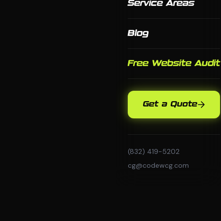
Service Areas
Blog
Free Website Audit
Get a Quote
(832) 419-5202
cg@codewcg.com