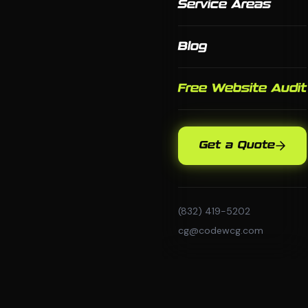
Service Areas
Blog
Free Website Audit
Get a Quote
(832) 419-5202
cg@codewcg.com