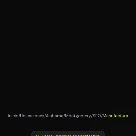
Inicio
/
Ubicaciones
/
Alabama
/
Montgomery
/
SEO
/
Manufactura
SEO para Empresas de Manufactura