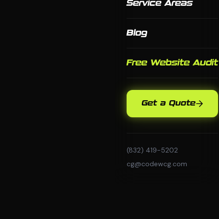
Service Areas
Blog
Free Website Audit
Get a Quote
(832) 419-5202
cg@codewcg.com