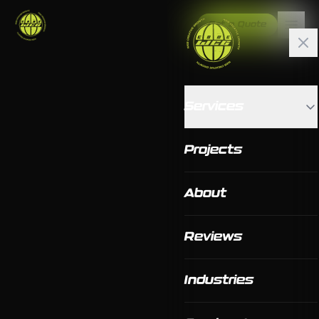
Get a Quote
Services
Projects
About
Reviews
Industries