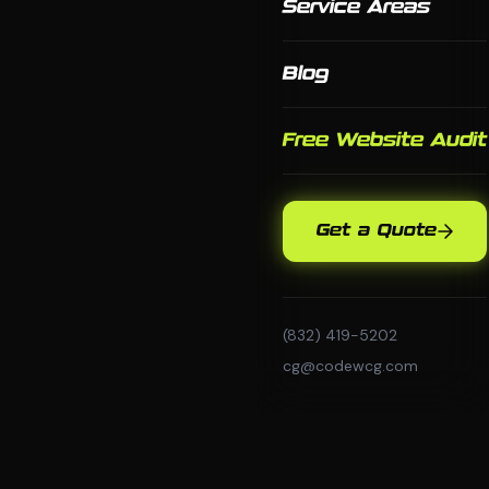
Service Areas
Blog
Free Website Audit
Get a Quote
(832) 419-5202
cg@codewcg.com