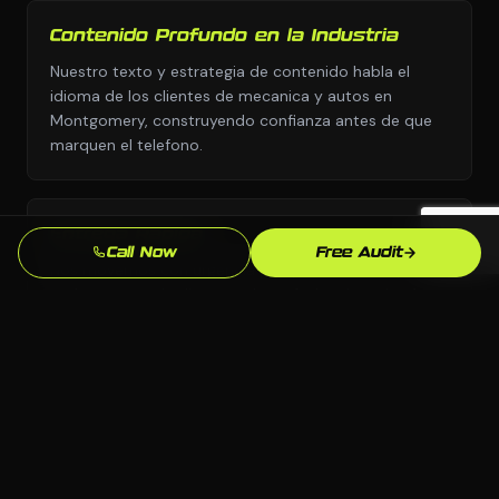
Contenido Profundo en la Industria
Nuestro texto y estrategia de contenido habla el
idioma de los clientes de mecanica y autos en
Montgomery, construyendo confianza antes de que
marquen el telefono.
Entrega Rapida
Call Now
Free Audit
Nos movemos con urgencia porque sabemos que
cada semana sin diseno web profesional son leads
yendo a competidores.
Enfoque en SEO Local
Optimizamos especificamente para busquedas en
Montgomery y Alabama para que aparezcas cuando
los clientes locales de mecanica y autos esten listos