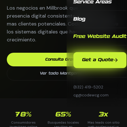
Service Areas
Los negocios en Millbrook que invierten en
presencia digital consistente generan 3 veces
Blog
mas clientes potenciales. CodeWCG construye
los sistemas digitales que hacen posible ese
Free Website Audit
crecimiento.
Consulta Gratis
Get a Quote
Ver todo Montgomery
(832) 419-5202
cg@codewcg.com
78%
65%
3x
Consumidores
Busquedas locales
Mas leads con sitio
investigan online
resultan en
web profesional vs