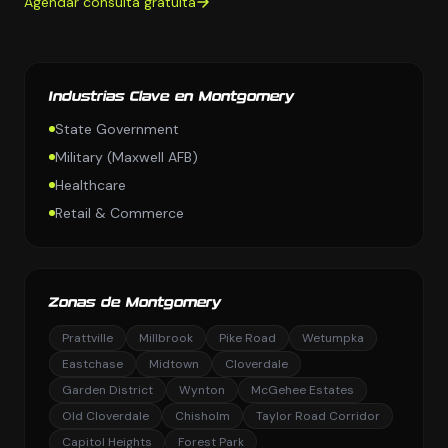
Agendar consulta gratuita
Industrias Clave en Montgomery
State Government
Military (Maxwell AFB)
Healthcare
Retail & Commerce
Zonas de Montgomery
Prattville
Millbrook
Pike Road
Wetumpka
Eastchase
Midtown
Cloverdale
Garden District
Wynton
McGehee Estates
Old Cloverdale
Chisholm
Taylor Road Corridor
Capitol Heights
Forest Park