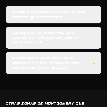
Ayudan a empresas en Millbrook a ganar
+
contratos gubernamentales?
Que necesito en mi sitio web para
+
competir por contratos del gobierno
desde Millbrook?
Pueden ayudar a una empresa en
+
Millbrook que quiere certificarse como
negocio minoritario o hispano?
OTRAS ZONAS DE MONTGOMERY QUE