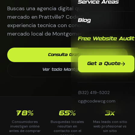
Service Areas
Buscas una agencia digital que entienda tu
mercado en Prattville? CodeWCG combina
Blog
experiencia tecnica con conocimiento del
mercado local de Montgomery.
Free Website Audit
Consulta Gratis
Get a Quote
Ver todo Montgomery
(832) 419-5202
cg@codewcg.com
78%
65%
3x
Consumidores
Busquedas locales
Mas leads con sitio
investigan online
resultan en
web profesional vs
antes de comprar
contacto con el
sin sitio