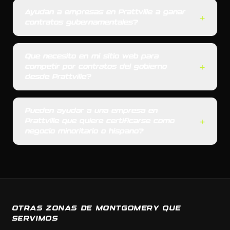
Ayudan a empresas en Prattville a ganar
+
contratos gubernamentales?
Que necesito en mi sitio web para
+
competir por contratos del gobierno
desde Prattville?
Pueden ayudar a una empresa en
+
Prattville que quiere certificarse como
negocio minoritario o hispano?
OTRAS ZONAS DE MONTGOMERY QUE
SERVIMOS