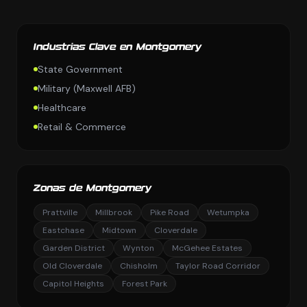
Industrias Clave en Montgomery
State Government
Military (Maxwell AFB)
Healthcare
Retail & Commerce
Zonas de Montgomery
Prattville
Millbrook
Pike Road
Wetumpka
Eastchase
Midtown
Cloverdale
Garden District
Wynton
McGehee Estates
Old Cloverdale
Chisholm
Taylor Road Corridor
Capitol Heights
Forest Park