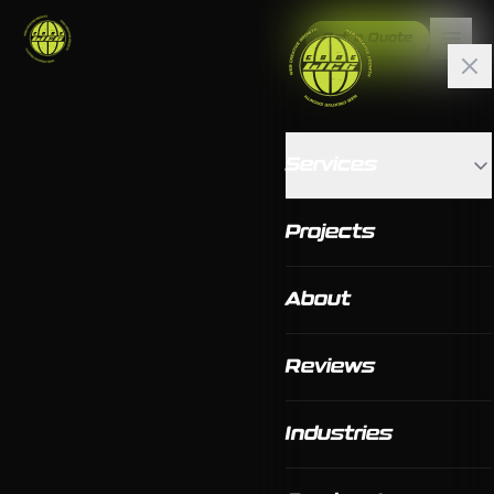
Get a Quote
Services
Projects
About
Reviews
Industries