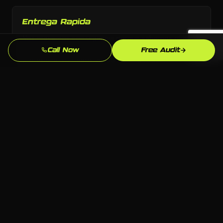
Entrega Rapida
Nos movemos con urgencia porque sabemos que
cada semana sin automatizacion de marketing
Call Now
Free Audit
profesional son leads yendo a competidores.
Enfoque en SEO Local
Optimizamos especificamente para busquedas en
Anchorage y Alaska para que aparezcas cuando los
clientes locales de contratistas gobierno esten listos
para comprar.
Soporte Continuo
Nos mantenemos comprometidos despues del
lanzamiento: actualizaciones, optimizaciones y