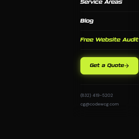
Service Areas
Blog
Free Website Audit
Get a Quote
(832) 419-5202
cg@codewcg.com