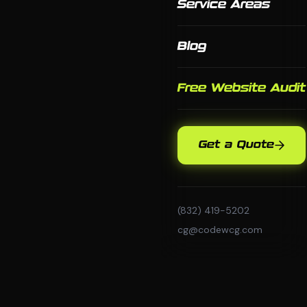
Service Areas
Blog
Free Website Audit
Get a Quote
(832) 419-5202
cg@codewcg.com