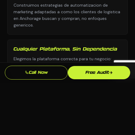
Construimos estrategias de automatizacion de
marketing adaptadas a como los clientes de logistica
en Anchorage buscan y compran, no enfoques
genericos.
Cualquier Plataforma, Sin Dependencia
Elegimos la plataforma correcta para tu negocio:
WordPress, Webflow, Shopify, codigo personalizado.
Tu eres dueno de todo lo que construimos.
Call Now
Free Audit
Conocimiento del Mercado de
Anchorage
Conocemos el mercado de Anchorage, AK y tu
competencia local. Nuestras estrategias estan
fundamentadas en lo que realmente funciona aqui.