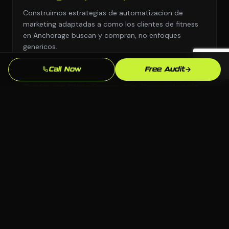
Construimos estrategias de automatizacion de
marketing adaptadas a como los clientes de fitness
en Anchorage buscan y compran, no enfoques
genericos.
Call Now
Free Audit
Cualquier Plataforma, Sin Dependencia
Elegimos la plataforma correcta para tu negocio:
WordPress, Webflow, Shopify, codigo personalizado.
Tu eres dueno de todo lo que construimos.
Conocimiento del Mercado de
Anchorage
Conocemos el mercado de Anchorage, AK y tu
competencia local. Nuestras estrategias estan
fundamentadas en lo que realmente funciona aqui.