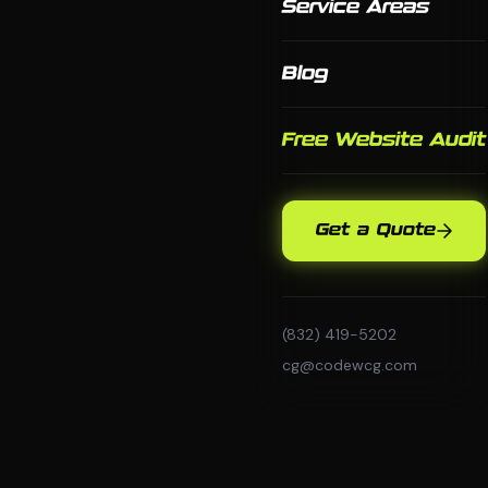
Service Areas
Blog
Free Website Audit
Get a Quote
(832) 419-5202
cg@codewcg.com