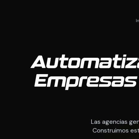
I
Automatiz
Empresas 
Las agencias gen
Construimos est