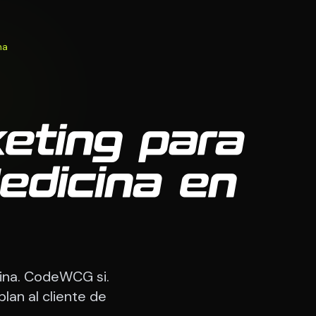
na
eting para
edicina en
cina. CodeWCG si.
an al cliente de