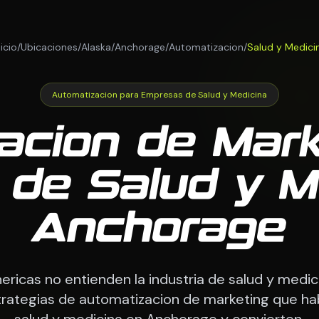
nicio
/
Ubicaciones
/
Alaska
/
Anchorage
/
Automatizacion
/
Salud y Medici
Automatizacion para Empresas de Salud y Medicina
acion de Mark
de Salud y M
Anchorage
ericas no entienden la industria de salud y medi
rategias de automatizacion de marketing que habl
salud y medicina en Anchorage y convierten.