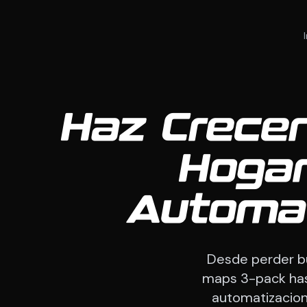
Haz Crecer
Hoga
Automat
Desde perder bu
maps 3-pack hast
automatizacio