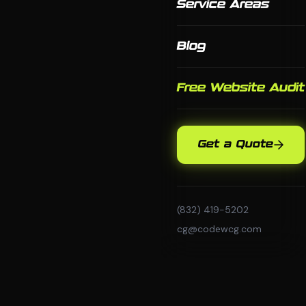
Service Areas
Blog
Free Website Audit
Get a Quote
(832) 419-5202
cg@codewcg.com