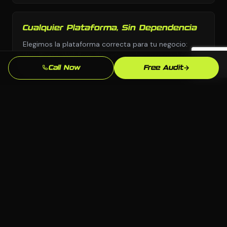
Cualquier Plataforma, Sin Dependencia
Elegimos la plataforma correcta para tu negocio:
WordPress, Webflow, Shopify, codigo personalizado.
Tu eres dueno de todo lo que construimos.
Call Now
Free Audit
Conocimiento del Mercado de
Anchorage
Conocemos el mercado de Anchorage, AK y tu
competencia local. Nuestras estrategias estan
fundamentadas en lo que realmente funciona aqui.
Resultados Medibles
Leads, llamadas, formularios enviados: rastreamos lo
que importa y refinamos continuamente para que tu