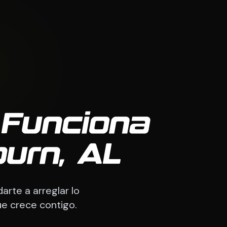
 Funciona
urn, AL
rte a arreglar lo
ue crece contigo.