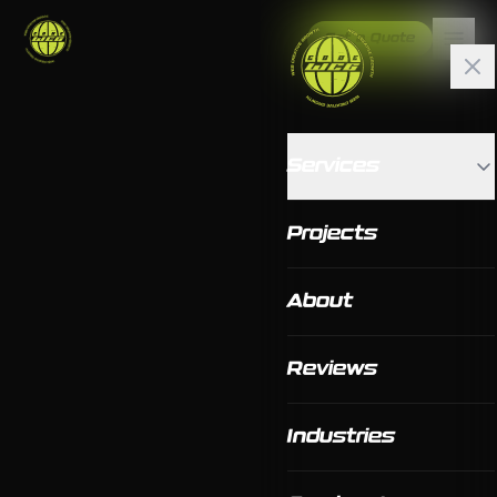
Get a Quote
Services
Projects
About
Reviews
Industries