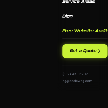
Service Areas
Blog
Free Website Audit
Get a Quote
(832) 419-5202
cg@codewcg.com