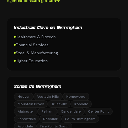
Agendar consulta gratuita
Industrias Clave en Birmingham
Healthcare & Biotech
Financial Services
Steel & Manufacturing
Higher Education
Zonas de Birmingham
Hoover
Vestavia Hills
Homewood
Mountain Brook
Trussville
Irondale
Alabaster
Pelham
Gardendale
Center Point
Forestdale
Roebuck
South Birmingham
Avondale
Five Points South