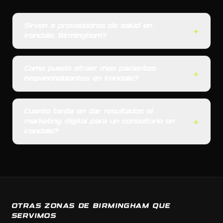
Sirven a proveedores de salud en
+
Irondale, Birmingham?
Como puedo atraer mas pacientes
+
hispanohablantes en Irondale?
Cuanto tarda en dar resultados el
+
marketing digital para un consultorio en
Irondale?
OTRAS ZONAS DE BIRMINGHAM QUE
SERVIMOS