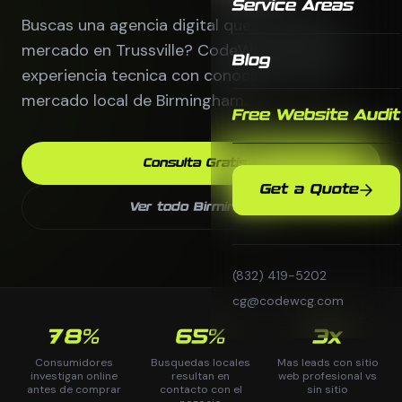
Service Areas
Buscas una agencia digital que entienda tu
mercado en Trussville? CodeWCG combina
Blog
experiencia tecnica con conocimiento del
mercado local de Birmingham.
Free Website Audit
Consulta Gratis
Get a Quote
Ver todo Birmingham
(832) 419-5202
cg@codewcg.com
78%
65%
3x
Consumidores
Busquedas locales
Mas leads con sitio
investigan online
resultan en
web profesional vs
antes de comprar
contacto con el
sin sitio