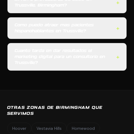
+
Trussville, Birmingham?
Como puedo atraer mas pacientes
+
hispanohablantes en Trussville?
Cuanto tarda en dar resultados el
+
marketing digital para un consultorio en
Trussville?
OTRAS ZONAS DE BIRMINGHAM QUE
SERVIMOS
Hoover
Vestavia Hills
Homewood