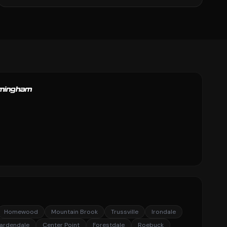
rmingham
Homewood
Mountain Brook
Trussville
Irondale
ardendale
Center Point
Forestdale
Roebuck