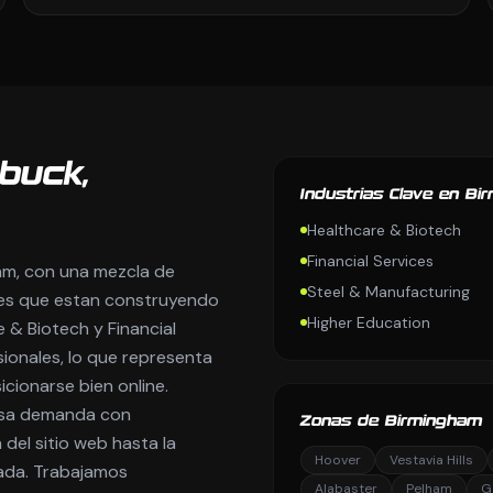
buck,
Industrias Clave en Bi
Healthcare & Biotech
Financial Services
am, con una mezcla de
Steel & Manufacturing
es que estan construyendo
Higher Education
 & Biotech y Financial
ionales, lo que representa
cionarse bien online.
esa demanda con
Zonas de Birmingham
del sitio web hasta la
Hoover
Vestavia Hills
gada. Trabajamos
Alabaster
Pelham
G