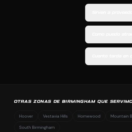
Sirven a proveed
Como puedo atrae
Cuanto tarda en d
OTRAS ZONAS DE BIRMINGHAM QUE SERVIM
Hoover
Vestavia Hills
Homewood
Mountain 
South Birmingham