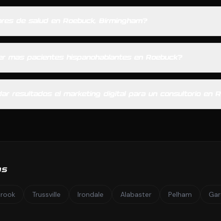
ores de salud en Roebuck, Birmingham?
r mas pacientes hispanohablantes en Roebuck?
ar resultados el marketing digital para un consultorio en
OS
Brook
Trussville
Irondale
Alabaster
Pelham
Gar