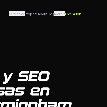
Services
Projects
About
Blog
More
Free Audit
 y SEO
sas en
irmingham