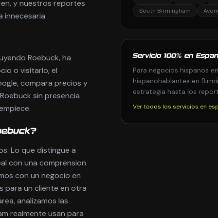
ren, y nuestros reportes
South Birmingham
Avon
a innecesaria.
luyendo Roebuck, ha
Servicio 100% en Espan
o o visitarlo, el
Para negocios hispanos en
hispanohablantes en Birmi
Google, compara precios y
estrategia hasta los repor
n Roebuck sin presencia
Ver todos los servicios en es
 empiece.
oebuck?
s. Lo que distingue a
eal con una comprension
mos con un negocio en
 para un cliente en otra
rea, analizamos las
ham realmente usan para