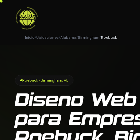
Inicio
/
Ubicaciones
/
Alabama
/
Birmingham
/
Roebuck
Roebuck · Birmingham, AL
Diseno Web
para Empre
Roebuck, B