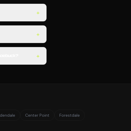
+
+
+
 Roebuck?
dendale
Center Point
Forestdale