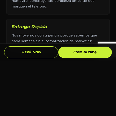
Huntsville, construyendo confianza antes de que
marquen el telefono.
Entrega Rapida
Nos movemos con urgencia porque sabemos que
cada semana sin automatizacion de marketing
profesional son leads yendo a competidores.
Call Now
Free Audit
Enfoque en SEO Local
Optimizamos especificamente para busquedas en
Huntsville y Alabama para que aparezcas cuando los
clientes locales de mecanica y autos esten listos para
comprar.
Soporte Continuo