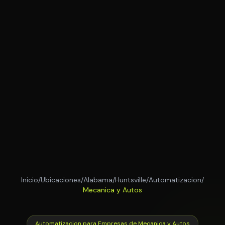
Inicio
/
Ubicaciones
/
Alabama
/
Huntsville
/
Automatizacion
/
Mecanica y Autos
Automatizacion para Empresas de Mecanica y Autos