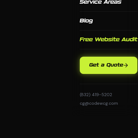
Service Areas
Blog
Free Website Audit
Get a Quote
(832) 419-5202
cg@codewcg.com