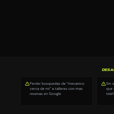
DESA
Perder busquedas de "mecanico
Sin 
cerca de mi" a talleres con mas
que 
resenas en Google
tele