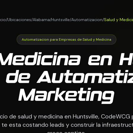
icio
/
Ubicaciones
/
Alabama
/
Huntsville
/
Automatizacion
/
Salud y Medici
Automatizacion para Empresas de Salud y Medicina
Medicina en Hu
s de Automati
Marketing
ocio de salud y medicina en Huntsville, CodeWCG
 te esta costando leads y construir la infraestruc
crece contigo.