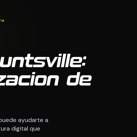
na
ntsville:
zacion de
 puede ayudarte a
tura digital que